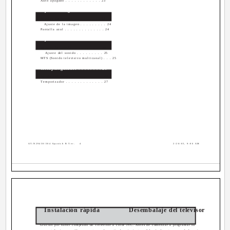
Auto apagado . . . . . . . . . . . . 23
Ajustar imagen . . . . . . . . 24
Ajustes de imagen . . . . . . . . . 24
Ajuste de la imagen . . . . . . . . . 24
Pantalla azul . . . . . . . . . . . . . . 24
Ajustar sonido . . . . . . . . . 25
Ajustes de sonido . . . . . . . . . . 25
Ajuste del sonido . . . . . . . . . 25
MTS (Sonido televisivo multicanal) . . . 25
Reloj/Regulador . . . . . . . . 26
Ajuste del reloj . . . . . . . . . . . . 26
Temporizador . . . . . . . . . . . . . 27
AV-N29430\304 Spanish B Ver.
4
2/26/03, 9:06 AM
Instalación rápida
Desembalaje del televisor
Gracias por haber comprado un Televisor a color JVC. Antes de comenzar a programar su