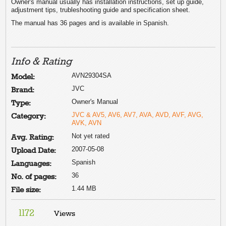
Owner's manual usually has installation instructions, set up guide,
adjustment tips, trubleshooting guide and specification sheet.
The manual has 36 pages and is available in Spanish.
Info & Rating
AVN29304SA
Model:
JVC
Brand:
Owner's Manual
Type:
JVC & AV5, AV6, AV7, AVA, AVD, AVF, AVG,
Category:
AVK, AVN
Not yet rated
Avg. Rating:
2007-05-08
Upload Date:
Spanish
Languages:
36
No. of pages:
1.44 MB
File size:
1172
Views