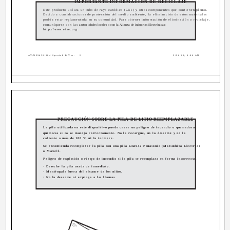
IMPORTANTE INFORMACIÓN DE RECICLAJE
Este producto utiliza un tubo de rayo catódico (CRT) y otros componentes que contienen plomo.
Debido a consideraciones de protección del medio ambiente, la eliminación de estos materiales
podría estar reglamentada en su comunidad. Para obtener información de eliminación o reciclaje,
comuníquese con las autori
dades locales o con la Alianza de Industrias Electrónicas:
http://www.eiae.org
AV-N29430\304 Spanish B Ver.
2
2/26/03, 9:06 AM
PRECAUCIÓN SOBRE LA PILA DE LITIO REEMPLAZABLE
La pila utilizada en este dispositivo puede crear un peligro de incendio o quemaduras
químicas si no se maneja correctamente. No la recargue, no la desarme y no la
caliente a más de 100 ºC ni la incinere.
Se recomienda reemplazar la pila con una pila CR2032 Panasonic (Matsushita Electric)
o Maxell.
Peligro de explosión o riesgo de incendio si la pila se reemplaza en forma incorrecta.
· Deseche la pila usada de inmediato.
· Manténgala fuera del alcance de los niños.
· No la desarme ni exponga a las llamas.