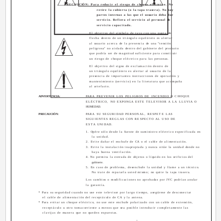
PRECAUCIÓN: Para reducir el riesgo de choque eléctrico. No
retire la cubierta (o la tapa trasera). No hay
partes internas a las que el usuario deba dar
servicio. Refiera el servicio al personal de
servicio capacitado.
El objetivo del símbolo de rayo con una punta de
flecha dentro de un triángulo equilátero es alertar
al usuario acerca de la presencia de una "tensión
peligrosa" no aislada dentro del gabinete del producto
que podría ser de magnitud suficiente para constituir
un riesgo de choque eléctrico para las personas.
El objetivo del signo de exclamación dentro de
un triángulo equilátero es alertar al usuario de la
presencia de importantes instrucciones de operación y
mantenimiento (servicio) en la literatura que acompaña
al artefacto.
ADVERTENCIA:
PARA PREVENIR LOS PELIGROS DE INCENDIO O CHOQUE
ELÉCTRICO, NO EXPONGA ESTE TELEVISOR A LA LLUVIA O
HUMEDAD.
PRECAUCIÓN:
PARA SU SEGURIDAD PERSONAL, RESPETE LAS
SIGUIENTES REGLAS CON RESPECTO AL USO DE
ESTA UNIDAD.
1. Opére sólo desde la fuente de suministro eléctrico especificada en
la unidad.
2. Evite dañar el enchufe de CA o el cable de alimentación.
3. Evite la instalación inapropiada y nunca sitúe la unidad donde no
haya buena ventilación.
4. No permita la entrada de objetos o líquido en los orificios del
gabinete.
5. En caso de problema, desenchufe la unidad y llame a un técnico.
No trate de repararla usted mismo; no quite la tapa trasera.
Los cambios o modificaciones no aprobadas por JVC podrían anular
la garantía.
* Para su seguridad cuando no use este televisor por largo tiempo, asegúrese de desconectar
el cable de alimentación del receptáculo de CA y la antena.
* Para evitar un choque eléctrico, no use este enchufe polarizado con un cable de extensión,
receptáculo u otro tomacorriente a menos que sea posible introducir completamente las
clavijas de manera que no queden expuestas.