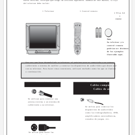
nuevo televisor, verifique que tenga los artículos siguientes. Además de este manual, la caja
del televisor debe incluir:
1 Televisor
1 Control remoto
2 Pilas AA
o
CR2032
Nota:
Su televisor y/o
control remoto
podrían ser distintos
de los ejemplos
ilustrados aquí.
Una vez que haya desembalado su televisor, el próximo paso es conectarlo a su antena/
cablevisión o sistema de satélite y conectar los dispositivos de audio/vídeo que desee usar
con su televisor. Para hacer estas conexiones, utilizará enchufes como los que se ilustran
a continuación.
Cables coaxiales
Cables de componentes
Cables compuestos
Cables de audio
Se utilizan para conectar una
antena externa o un sistema de
cablevisión a su televisor.
Se utiliza para conectar los
dispositivos de audio/vídeo
como las videograbadoras, DVD,
Cable S-Video
amplificadores estereofónicos,
consolas de juegos, etc.
Se utiliza para hacer las