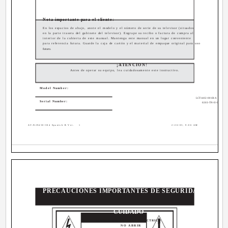
Nota importante para el cliente:
En los espacios de abajo, anote el modelo y el número de serie de su televisor (situados
en la parte trasera del gabinete del televisor). Engrape su recibo o factura de compra al
interior de la cubierta de este manual. Mantenga este manual en un lugar conveniente
para referencia futura. Guarde la caja de cartón y el material de empaque original para uso
futuro.
¡ATENCION!
Antes de operar su equipo, lea cuidadosamente este instructivo.
Model Number:
LCT1402-001B-A
Serial Number:
0203-TN-II-IM
AV-N29430\304 Spanish B Ver.
1
2/26/03, 9:06 AM
PRECAUCIONES IMPORTANTES DE SEGURIDAD
CUIDADO
RIESGO DE CHOQUE ELÉCTRICO
NO ABRIR