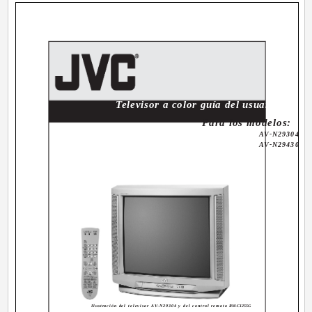
Televisor a color guía del usuario
Para los modelos:
AV-N29304
AV-N29430
Ilustración del televisor AV-N29304 y del control remoto
RM-C1255G