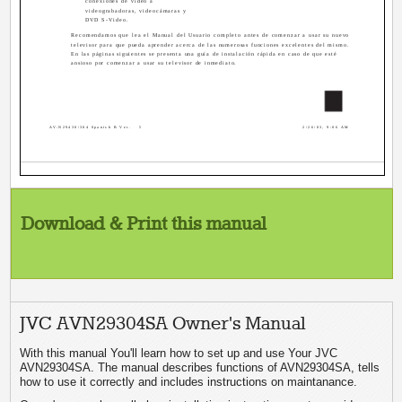
conexiones de video a
videograbadoras, videocámaras y
DVD S-Video.
Recomendamos que lea el Manual del Usuario completo antes de comenzar a usar su nuevo
televisor para que pueda aprender acerca de las numerosas funciones excelentes del mismo.
En las páginas siguientes se presenta una guía de instalación rápida en caso de que esté
ansioso por comenzar a usar su televisor de inmediato.
5
AV-N29430\304 Spanish B Ver.
5
2/26/03, 9:06 AM
Download & Print this manual
JVC AVN29304SA Owner's Manual
With this manual You'll learn how to set up and use Your JVC
AVN29304SA. The manual describes functions of AVN29304SA, tells
how to use it correctly and includes instructions on maintanance.