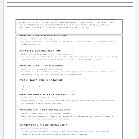
"LA HITACHI HOME ELECTRONICS EUROPE Ltd. IN QUALITÀ DI MANDATARIO EUROPEO DEL
MARCHIO HITACHI DICHIARA CHE QUESTO PRODOTTO. E' CONFORME AL D.M. 28/08/1995 N.
548, OTTEMPERANDO ALLE PRESCRIZIONI DI CUI AL D.M. 25/06/1985 (PARAGRAFO 3,
ALLEGATO A) ED AL D.M. 27/08/1987 (PARAGRAFO 3, ALLEGATO I)"
PRECAUTIONS FOR INSTALLATION
· Always install this unit horizontally.
· For heat dispersal, leave at least 10 cm of space between the top, back and sides of this unit and the wall or
other components.
HINWEISE ZUR INSTALLATION
· Stellen Sie dieses Gerät immer in waagrechter Position auf.
· Um eine einwandfreie Wärmeabfuhr sicherzustellen, sollten Deckel, Rückwand und Seitenwände des Geräts
einen Abstand von mindestens 10 cm zur Wand bzw. anderen Komponenten aufweisen.
PRECAUTIONS D'INSTALLATION
· Installez toujours cet appareil horizontalement.
· Pour permettre la dispersion de la chaleur, prévoyez un espace d'au moins 10 cm entre le dessus, le dos et
les côtés de la chaîne et les murs ou autres éléments qui l'entourent.
POAEl KATA THN EKATATAH
· .
· µ, 10 . µ
µ , µ µ.
PRECAUCIONES PARA LA INSTALACIÓN
· Instale siempre esta unidad en horizontal.
· Para la dispersión de calor, deje por lo menos 10 cm de espacio entre las partes superior, trasera y laterales
de la unidad y la pared u otros componentes.
PRECAUZIONI PER L'INSTALLAZIONE
· Installare sempre l'apparecchio in posizione orizzontale.
· Per un'adeguata dispersione del calore, lasciare almeno 10 cm di distanza tra i lati superiore, posteriore e
destro/sinistro dell'unità e la parete o altri componenti.
VOORZORGEN BIJ DE INSTALLATIE
· Plaats dit toestel altijd horizontaal.
· Om de opgewekte warmte te laten ontsnappen laat u ten minste 10 cm vrij tussen de bovenkant, de
achterkant en de zijkanten van dit toestel en de muur of andere elementen.