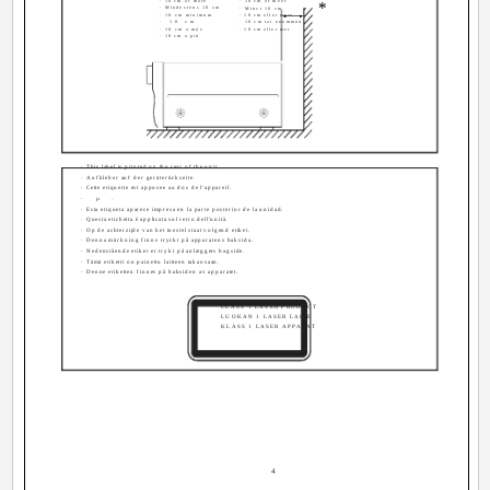
· 10 cm or more
· 10 cm of meer
*
· Mindestens 10 cm
· Minst 10 cm
· 10 cm minimum
· 10 cm eller mere
· 10 cm
· 10 cm tai enemmän
· 10 cm o más
· 10 cm eller mer
· 10 cm o più
· This label is printed on the rear of the unit.
· Aufkleber auf der geräterückseite.
· Cette etiquette est apposee au dos de l'appareil.
· µ .
· Esta etiqueta aparece impresa en la parte posterior de la unidad.
· Questa etichetta è applicata sul retro dell'unità.
· Op de achterzijde van het toestel staat volgend etiket.
· Denna märkning finns tryckt på apparatens baksida.
· Nedenstående etiket er trykt på anlæggets bagside.
· Tämä etiketti on painettu laitteen takaosaan.
· Denne etiketten finnes på baksiden av apparatet.
CLASS 1 LASER PRODUCT
LUOKAN 1 LASER LAITE
KLASS 1 LASER APPARAT
4