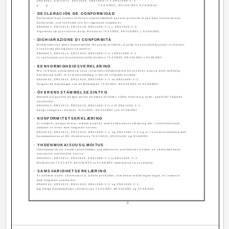
EN60065, EN55013, EN55020, EN61000-3-2 EN61000-3-3.
µ µ
73/23/EEC, 89/336/EEC 93/68/EEC.
· DECLARACIÓN DE CONFORMIDAD
Declaramos bajo nuestra exclusiva responsabilidad que este producto al que hace referencia esta
declaración, está conforme con los siguientes estándares:
EN60065, EN55013, EN55020, EN61000-3-2 y EN61000-3-3.
Siguiendo las provisiones de las Directivas 73/23/EEC, 89/336/EEC y 93/68/EEC.
· DICHIARAZIONE DI CONFORMITÀ
Dichiariamo con piena responsabilità che questo prodotto, al quale la nostra dichiarazione si riferisce,
è conforme alle seguenti normative:
EN60065, EN55013, EN55020, EN61000-3-2 e EN61000-3-3.
In conformità con le condizioni delle direttive 73/23/EEC, 89/336/EEC e 93/68/EEC.
· EENVORMIGHEIDSVERKLARING
Wij verklaren uitsluitend op onze verantwoordelijkheid dat dit produkt, waarop deze verklarig
betrekking heeft, in overeenstemming is met de volgende normen:
EN60065, EN55013, EN55020, EN61000-3-2 en EN61000-3-3.
Volgens de bepalingen van de Richtlijnen 73/23/EEC, 89/336/EEC en 93/68/EEC.
· ÖVERENSSTÄMMELSESINTYG
Härmed intygas helt på eget ansvar att denna produkt, vilken detta intyg avser, uppfyller följande
standarder:
EN60065, EN55013, EN55020, EN61000-3-2 och EN61000-3-3.
Enligt stadgarna i direktiv 73/23/EEC, 89/336/EEC och 93/68/EEC.
· KONFORMITETSERKLÆRING
Vi erklærer, på eget ansvar, at dette produkt, med hvilket denne erklæring står i forbindelse med,
stemmer overens med følgende normer:
EN60065, EN55013, EN55020, EN61000-3-2 og EN61000-3-3 og er i overensstemmelse med
bestemmelserne af EU-direktiverne 73/23/EUO, 89/336/EU og 93/68/EU.
· YHDENMUKAISUUSILMOITUS
Ilmoitamme täysin omalla vastuullamme, että tämä tuote, jota ilmoitus koskee, on yhdenmukainen
seuraavien standardien kanssa:
EN60065, EN55013, EN55020, EN61000-3-2 ja EN61000-3-3.
Direktiivien 73/23/ETY, 89/336/ETY ja 93/68/ETY määräyksiä on noudatettu.
· SAMSVARIGHETSERKLÆRING
Vi erklærer under vårt eneansvar at dette produktet, som denne erklæringen angår, er i samsvar
med følgende standarder:
EN60065, EN55013, EN55020, EN61000-3-2 og EN61000-3-3.
Og ifølge bestemmelsene i direktivene 73/23/EEC, 89/336/EEC og 93/68/EEC.
2