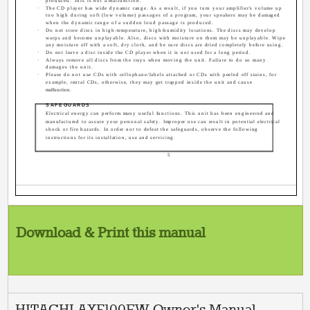
produced. This is not a malfunction.
·
The CD player has wide dynamic range. As a result, if you turn your amplifier's volume up
too high during soft (low volume) passages of a program, your speakers may be damaged
when the dynamic range of a sudden loud passage is produced.
·
Do not store discs in high-temperature, high-humidity locations. The discs may develop
warps and become unplayable. Also, discs with moisture on them may be unplayable. Wipe
any moisture off with a soft, dry cloth, and be sure discs are dried completely before using.
·
Do not leave a disc inside the CD player when it is not used for a long period.
·
Always remove all discs from the trays when moving the unit. Failure to do so many
damages the unit.
·
Please do not use CDs with cellophane/labels attached or CDs with peeled off stains, for
example, rental CDs, otherwise, they may get trapped inside the unit and cause
malfunction.
SAFEGUARDS
Electrical energy can perform many useful functions. This unit has been engineered and
manufactured to assure your personal safety. Improper use can result in potential electrical
shock or fire hazards. In order not to defeat the safeguards, observe the following
instructions for its installation, use and servicing.
5
Download & Print this manual