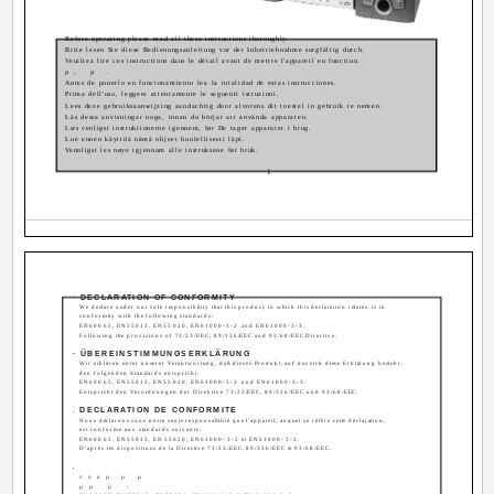
Before operating please read all these instructions thoroughly.
Bitte lesen Sie diese Bedienungsanleitung vor der Inbetriebnahme sorgfältig durch.
Veuiltez lire ces instructions dans le détail avant de mettre l'appareil en fonction.
µ, µ .
Antes de ponerlo en funcionamiento lea la totalidad de estas instrucciones.
Prima dell'uso, leggere attentamente le seguenti istruzioni.
Lees deze gebruiksaanwijzing aandachtig door alvorens dit toestel in gebruik te nemen.
Läs dessa anvisningar noga, innan du börjar att använda apparaten.
Læs venligst instruktionerne igennem, før De tager apparatet i brug.
Lue ennen käyttöä nämä ohjeet huolellisesti läpi.
Vennligst les nøye igjennom alle instruksene før bruk.
1
· DECLARATION OF CONFORMITY
We declare under our sole responsibility that this product, to which this declaration relates, is in
conformity with the following standards:
EN60065, EN55013, EN55020, EN61000-3-2 and EN61000-3-3.
Following the provisions of 73/23/EEC, 89/336/EEC and 93/68/EEC Directive.
· ÜBEREINSTIMMUNGSERKLÄRUNG
Wir erklären unter unserer Verantwortung, daß dieses Produkt, auf das sich diese Erklärung bezieht,
den folgenden Standards entspricht:
EN60065, EN55013, EN55020, EN61000-3-2 und EN61000-3-3.
Entspricht den Verordnungen der Direktive 73/23/EEC, 89/336/EEC und 93/68/EEC.
DECLARATION DE CONFORMITE
·
Nous déclarons sous notre seule responsabilité que l'appareil, auquel se réfère cette déclaration,
est conforme aux standards suivants:
EN60065, EN55013, EN55020, EN61000-3-2 et EN61000-3-3.
D'après les dispositions de la Directive 73/23/EEC, 89/336/EEC et 93/68/EEC.
·
vouµ µ µ
µµ µ :