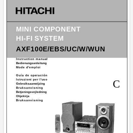
MINI COMPONENT
HI-FI SYSTEM
AXF100E/EBS/UC/W/WUN
Instruction manual
Bedienungsanleitung
Mode d'emploi
Guía de operación
Istruzioni per l'uso
C
Gebruiksaanwijzing
Bruksanvisning
Betjeningsvejledning
Ohjekirja
Bruksanvisning