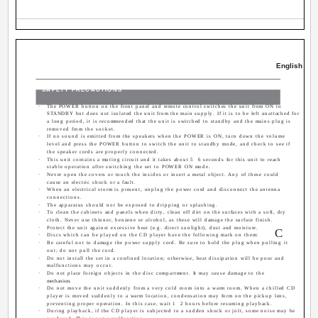
English
SAFETY PRECAUTIONS
·
The POWER button on the front panel and remote control switches the unit from ON to
STANDBY but does not isolated the unit from the main supply. If it is to be left unattached for
a long period, it is recommended that the unit is switched to standby and the mains plug is
removed from the socket.
·
If no sound is emitted from the speakers when the POWER is ON, turn down the volume
level and press the POWER button to switch the unit to standby mode, and check to see if
the speaker cords are properly connected.
·
This unit contains a muting circuit and it takes about 5 ­ 6 seconds for this unit to reach
stable operation after switching the set to POWER ON mode.
·
Never open the covers or touch the insides or insert a metal object. Any of these could
cause an electric shock or a fault.
·
When an electrical storm is present, unplug the power cord and disconnect the antenna
connections.
·
The apparatus should not be exposed to dripping or splashing.
·
To clean the cabinets and panels when dirty, clean off dirt on the surfaces with a soft, dry
cloth. Never use thinner, benzene or alcohol, as these will damage the surface finish.
·
Protect the unit against excessive heat (e.g. direct sunlight), dust and moisture.
C
·
Discs which can be played on the CD player have the following mark on them:
·
Be careful not to damage the power supply cord. Be sure to hold the plug when pulling it
out; do not pull the cord.
·
Do not install the set in a confined location; otherwise, heat dissipation will be poor and
malfunctions may occur.
·
Do not place foreign objects in the disc compartment. It may cause damage to the
mechanism.
·
Do not move the unit suddenly from a very cold room into a warm room. When a chilled CD
player is moved suddenly to a warm location, condensation may form on the pickup lens,
preventing proper operation. In this case, wait 1 ­ 2 hours before resuming playback.
·
During playback, if the CD player is subjected to a sudden shock or jolt, some noise may be