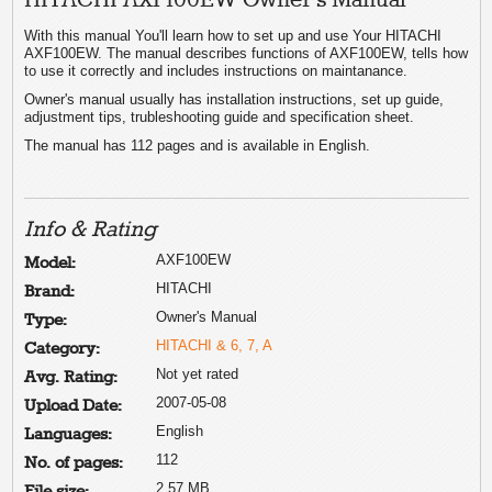
HITACHI AXF100EW Owner's Manual
With this manual You'll learn how to set up and use Your HITACHI
AXF100EW. The manual describes functions of AXF100EW, tells how
to use it correctly and includes instructions on maintanance.
Owner's manual usually has installation instructions, set up guide,
adjustment tips, trubleshooting guide and specification sheet.
The manual has 112 pages and is available in English.
Info & Rating
AXF100EW
Model:
HITACHI
Brand:
Owner's Manual
Type:
HITACHI & 6, 7, A
Category:
Not yet rated
Avg. Rating:
2007-05-08
Upload Date:
English
Languages:
112
No. of pages:
2.57 MB
File size: